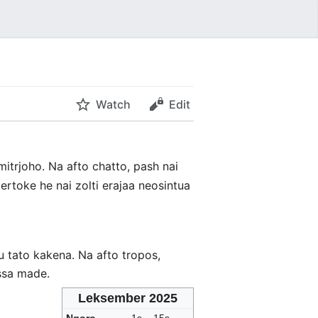
Watch
Edit
 mitrjoho. Na afto chatto, pash nai
ertoke he nai zolti erajaa neosintua
u tato kakena. Na afto tropos,
ssa made.
Leksember 2025