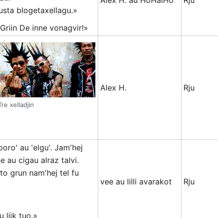
Alex H. au HoHaiHo
Rju
usta blogetaxellagu.»
Griin De inne vonagvir!»
Alex H.
Rju
Tre xelladjin
oro' au 'elgu'. Jam'hej
e au cigau alraz talvi.
to grun nam'hej tel fu
vee au lilli avarakot
Rju
 liik tuo.»