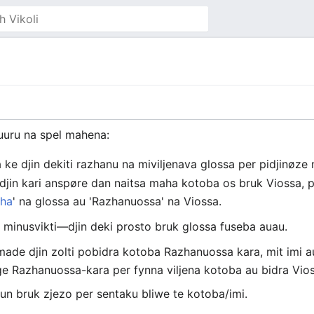
ruuru na spel mahena:
a ke djin dekiti razhanu na miviljenava glossa per pidjinøze
djin kari anspøre dan naitsa maha kotoba os bruk Viossa, p
aha
' na glossa au 'Razhanuossa' na Viossa.
 minusvikti—djin deki prosto bruk glossa fuseba auau.
made djin zolti pobidra kotoba Razhanuossa kara, mit imi a
e Razhanuossa-kara per fynna viljena kotoba au bidra Vio
un bruk zjezo per sentaku bliwe te kotoba/imi.