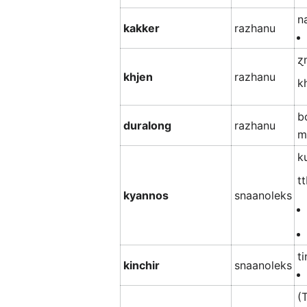
n
kakker
razhanu
ɀ
khjen
razhanu
kh
b
duralong
razhanu
m
k
tt
kyannos
snaanoleks
t
kinchir
snaanoleks
(