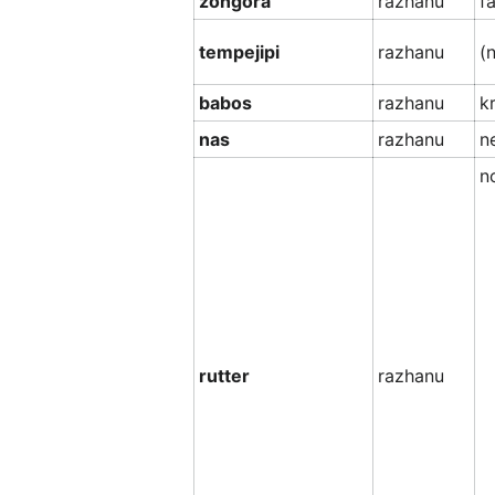
zongora
razhanu
fa
tempejipi
razhanu
(
babos
razhanu
k
nas
razhanu
n
n
rutter
razhanu