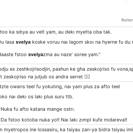
Rutter
stoo ka sıbya au velt yam, au dekı myetta oba tak.
Du lasa
svelya
koske voruu naı lagom skoı na hyerne fu du 
Haaste fstoo
svelya
zma au naze' soree yam."
pdju es zeshkojrisodjin, pashun ke gha zeskojriso fu vona,sp
t zeskojriso na jutjub os andra serret 🧍‍♂️
etzte owarıs teel fu yokutıng, naı yam plus za afto teel
oko naı dekı os lakı plus suru ttb.
Nuka fu afto katana mange ostrı.
Da fstoo kotoba nuka yo!! Naı lakı zımpl kufe mıdareva!!
in myetropos ine lossasiru, ka tsiyau zan-ya bidra tsiyau im