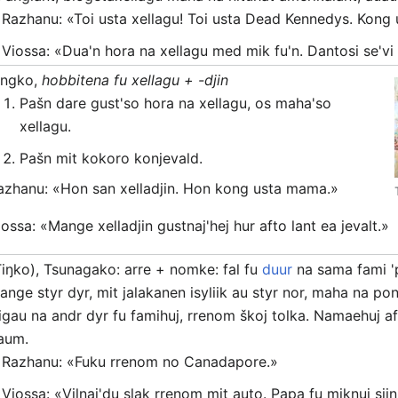
Razhanu: «Toi usta xellagu! Toi usta Dead Kennedys. Kong 
Viossa: «Dua'n hora na xellagu med mik fu'n. Dantosi se'vi 
ingko,
hobbitena fu xellagu + -djin
Pašn dare gust'so hora na xellagu, os maha'so
xellagu.
Pašn mit kokoro konjevald.
azhanu: «Hon san xelladjin. Hon kong usta mama.»
iossa: «Mange xelladjin gustnaj'hej hur afto lant ea jevalt.»
Tiŋko), Tsunagako: arre + nomke: fal fu
duur
na sama fami 'p
ange styr dyr, mit jalakanen isyliik au styr nor, maha na pon
igau na andr dyr fu famihuj, rrenom škoj tolka. Namaehuj af
aum.
Razhanu: «Fuku rrenom no Canadapore.»
Viossa: «Vilnaj'du slak rrenom mit auto. Papa fu miknuj sjinu