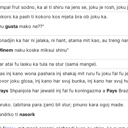
mpal frut sodno, ka al ti shiru na jens se, joku je rosh, joku 
okoro ka pash ti kokoro kos mjeta bra ob joku ka.
Du
gusta
mako ne??"
onadjin ka har ni jalaka, ni hant, atama mit kao, au treng na
Minem
naku koske miksui shinu"
ar atai fu lasku ka tula na stur (sama
mange
).
las inj kano wona pashara inj shakaj mit ruru fu joku fal fu j
ovor joku glosa, inj kano har svuj bunka, inj kano har svuj h
Pays
Shpanjola har jewald inj fal fu koningazma a
Pays
Brazi
uruko. (abitsna para ɀam) bli stur; pinuno kara ogoj made.
undrko ti
nasork