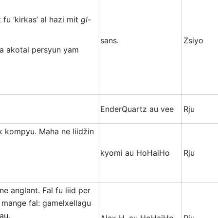
u ‘kirkas’ al hazi mit
gl
-
sans.
Zsiyo
ka akotal persyun yam
EnderQuartz au vee
Rju
k kompyu. Maha ne liidžin
kyomi au HoHaiHo
Rju
e anglant. Fal fu liid per
 mange fal: gamelxellagu
au.