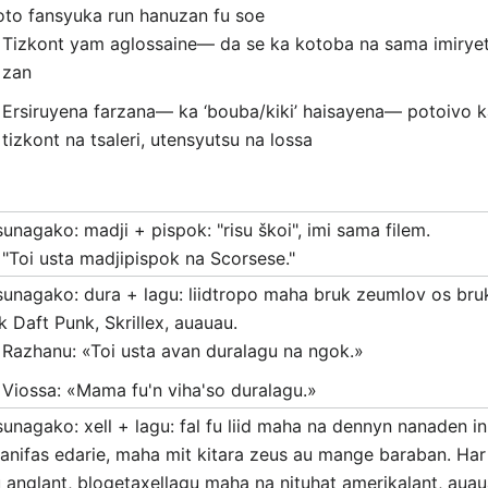
oto fansyuka run hanuzan fu soe
Tizkont yam aglossaine— da se ka kotoba na sama imiryet f
zan
Ersiruyena farzana— ka ‘bouba/kiki’ haisayena— potoivo 
tizkont na tsaleri, utensyutsu na lossa
sunagako: madji + pispok: "risu škoi", imi sama filem.
"Toi usta madjipispok na Scorsese."
sunagako: dura + lagu: liidtropo maha bruk zeumlov os bru
ik Daft Punk, Skrillex, auauau.
Razhanu: «Toi usta avan duralagu na ngok.»
Viossa: «Mama fu'n viha'so duralagu.»
sunagako: xell + lagu: fal fu liid maha na dennyn nanaden inn
anifas edarie, maha mit kitara zeus au mange baraban. Har
u anglant, blogetaxellagu maha na nituhat amerikalant, auau