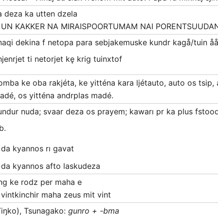
a deza ka utten dzela
UN KAKKER NA MIRAISPOORTUMAM NAI PORENTSUUDAN B
naqi dekina f netopa para sebjakemuske kundr kagå/tuin å
jenrjet ti netorjet kę krig tuinxtof
omba ke oba rakjéta, ke yitténa kara ljétauto, auto os tsip, a
adé, os yitténa andrplas madé.
undur nuda; svaar deza os prayem; kawarı pr ka plus fstoo
b.
da kyannos rı gavat
da kyannos afto laskudeza
ing ke rodz per maha e
vintkinchir maha zeus mit vint
Tiŋko), Tsunagako:
gunro + -bma