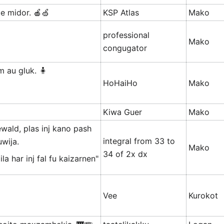
je midor. 🍎🍏
KSP Atlas
Mako
professional
Mako
congugator
m au gluk. 🧍
HoHaiHo
Mako
Kiwa Guer
Mako
ewald, plas inj kano pash
integral from 33 to
uwija.
Mako
34 of 2x dx
la har inj fal fu kaizarnen"
Vee
Kurokot