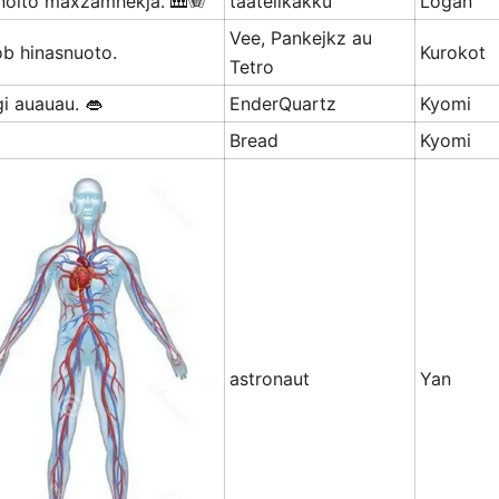
 noito maxzamhekja. 🎹🪗
taatelikakku
Logan
Vee, Pankejkz au
ob hinasnuoto.
Kurokot
Tetro
gi auauau. 👄
EnderQuartz
Kyomi
Bread
Kyomi
astronaut
Yan