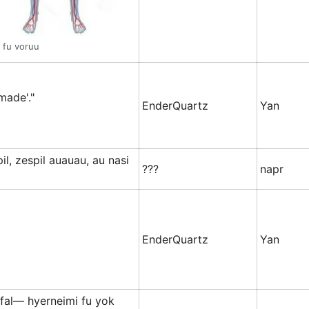
 fu voruu
made'."
EnderQuartz
Yan
il, zespil auauau, au nasi
???
napr
EnderQuartz
Yan
ifal— hyerneimi fu yok