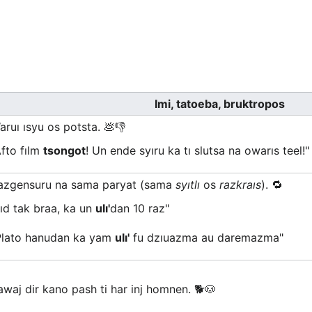
Imi, tatoeba, bruktropos
aruı ısyu os potsta. 💩👎
Afto fılm
tsongot
! Un ende syıru ka tı slutsa na owarıs teel!"
azgensuru na sama paryat (sama
syıtlı
os
razkraıs
). 🔁
ııd tak braa, ka un
ulı'
dan 10 raz"
Plato hanudan ka yam
ulı'
fu dzıuazma au daremazma"
awaj dir kano pash ti har inj homnen. 🐕🐶