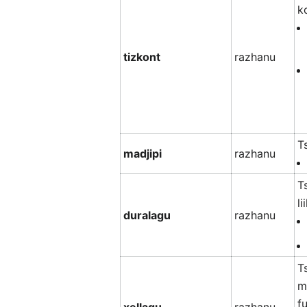
k
tizkont
razhanu
T
madjipi
razhanu
T
li
duralagu
razhanu
T
m
f