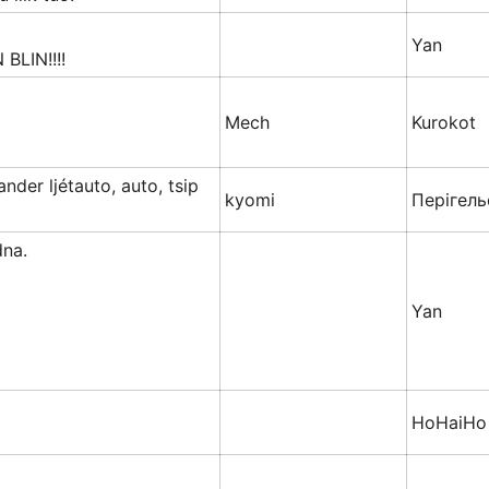
Yan
LIN!!!!
å
Mech
Kurokot
nder ljétauto, auto, tsip
kyomi
Перiгель
dna.
Yan
HoHaiHo