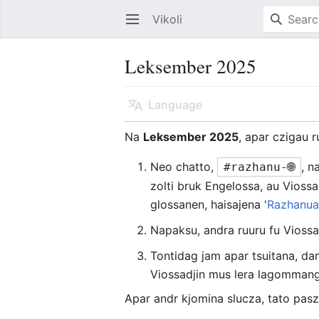
Vikoli
Open main menu
Leksember 2025
Language
Na
Leksember 2025
, apar czigau 
Neo chatto,
, n
#razhanu-🌐
zolti bruk Engelossa, au Viossa
glossanen, haisajena '
Razhanu
Napaksu, andra ruuru fu Viossa
Tontidag jam apar tsuitana, da
Viossadjin mus lera lagommang
Apar andr kjomina slucza, tato pasz