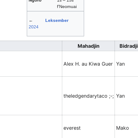
Ngoro
1s – 15s
f'Neomuai
←
Leksember
2024
Mahadjin
Bidradj
Alex H. au Kiwa Guer
Yan
theledgendarytaco ;-;
Yan
everest
Mako