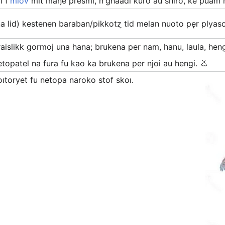
l f'
mlov
mit maŋë presmi, n'għaadi kuro au shiro, ke puam
na lid) kestenen baraban/pikkotɀ tid melan nuoto pęr plyas
raislikk gormoj una hana; brukena per nam, hanu, laula, hen
etopatel na fura fu kao ka brukena per njoi au hengi. 👃
oıtoryet fu netopa naroko stof skoı.