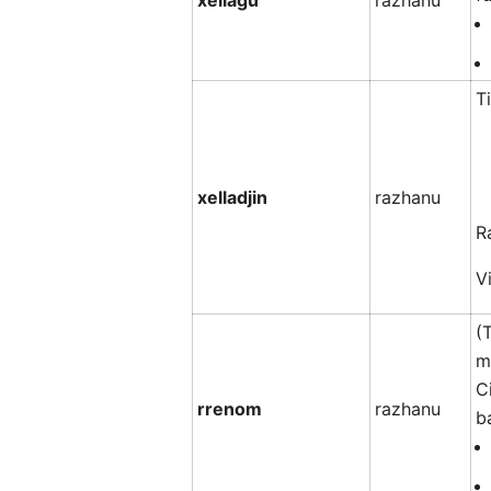
xellagu
razhanu
T
xelladjin
razhanu
R
V
(
m
C
rrenom
razhanu
b