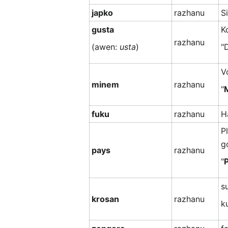
japko
razhanu
Si
gusta
K
razhanu
(awen:
usta
)
"
V
minem
razhanu
"
fuku
razhanu
H
P
g
pays
razhanu
"
s
krosan
razhanu
k