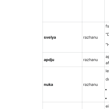
f
"
svelya
razhanu
"
a
apdju
razhanu
af
l
d
nuka
razhanu
e