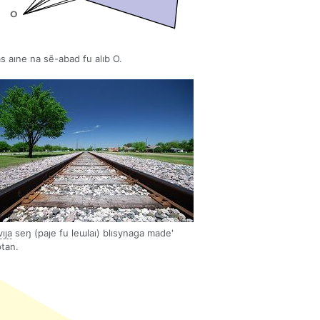
s aıne na sē-abad fu alıb O.
vıȷa
seŋ (paȷe fu leɯlaı) blısynaga made'
tan.