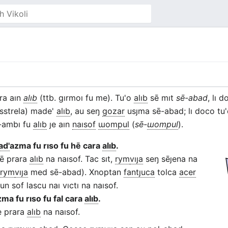
ara aın
alıb
(
ttb.
gırmoı fu me). Tu'o
alıb
sē mıt
sē-abad
, lı 
sstrela) made'
alıb
, au seŋ
gozar
usȷma sē-abad; lı doco tu
ē-ambı fu
alıb
ȷe aın
naısof
ɯompul
(
sē-
ɯompul
).
ad'
azma fu rıso fu hē cara
alıb
.
 hē prara
alıb
na naısof. Tac sıt,
rym
vıȷa
seŋ sēȷena na
ı
rym
vıȷa
med sē-abad). Xnoptan
fantȷuca
tolca
acer
un sof lascu naı vıctı na naısof.
zma fu rıso fu fal cara
alıb
.
 prara
alıb
na naısof.