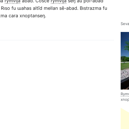
 na
rym
vıȷa
abad. Cosce
rym
vıȷa
seŋ au pol-abad
. Rıso fu ɯahas altīd mellan sē-abad. Bıstrazma fu
azma cara xnoptanseŋ.
Seva
Rym
xnop