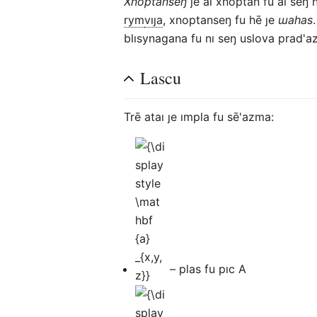
Xnoptanseŋ
ȷe al xnoptan fu al seŋ
rym
vıȷa
, xnoptanseŋ fu hē ȷe
ɯahas
blısynagana fu nı seŋ uslova prad'
Lascu
Trē ataı ȷe ımpla fu sē'azma:
{\displaystyle
\mathbf {a}
_{x,y,z}}
– plas fu pıc A
{\displaystyle
\mathbf {c}