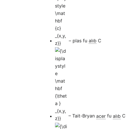
_{x,y,z}}
– plas fu
alıb
C
{\displaystyle
\mathbf
{\theta }
_{x,y,z}}
– Tait-Bryan
acer
fu
alıb
C
{\displaystyle