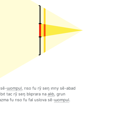
 sē-
ɯompul
, rıso fu rȳ seŋ ınny sē-abad
obıt tac rȳ seŋ blıprara na
alıb
, grun
azma fu rıso fu fal uslova sē-
ɯompul
.