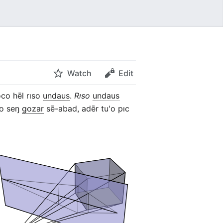
Watch
Edit
doco hēl rıso
undaus
.
Rıso
undaus
'o seŋ
gozar
sē-abad, adēr tu'o pıc