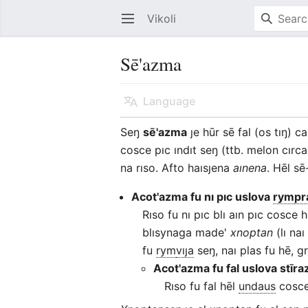
Vikoli
Open main menu
Sē'azma
Language
Seŋ
sē'azma
ȷe hūr sē fal (os tıŋ) c
cosce pıc ındıt seŋ (
ttb.
melon cırca
na rıso. Afto haısȷena
aınena
. Hēl s
Acot'azma fu nı pıc uslova
rym
pr
Rıso fu nı pıc blı aın pıc cosce
blısynaga made'
xnoptan
(lı na
fu
rym
vıȷa
seŋ, naı plas fu hē, gr
Acot'azma fu fal uslova stīra
Rıso fu fal hēl
undaus
cosce